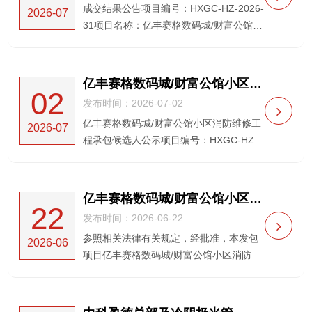
成交结果公告项目编号：HXGC-HZ-2026-
2026-07
31项目名称：亿丰赛格数码城/财富公馆小
区消防维修工程发包人：浙江省湖州市吴
兴区康山街道西西那堤社区居民委员会采
购方式：公开发包项目所在区域：湖州市
亿丰赛格数码城/财富公馆小区消防维修工程承包候选人公示
02
南太湖新区项目...
发布时间：2026-07-02
亿丰赛格数码城/财富公馆小区消防维修工
2026-07
程承包候选人公示项目编号：HXGC-HZ-
2026-31 发包方式：公开发包服务地点：
湖州南太湖新区。项目规模：发包预算约
95万元，消防维修等服务，具体详见工程
亿丰赛格数码城/财富公馆小区消防维修工程发包公告
22
量清单。发包范围...
发布时间：2026-06-22
参照相关法律有关规定，经批准，本发包
2026-06
项目亿丰赛格数码城/财富公馆小区消防维
修工程，项目发包人为浙江省湖州市吴兴
区康山街道西西那堤社区居民委员会，发
包代理机构为浙江华夏工程管理有限公