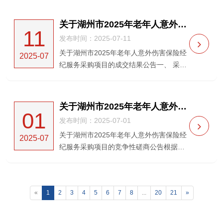
项目名称：湖州市2025年老年人意外伤害
保险经纪服务采购项目 三、 采购项目编
关于湖州市2025年老年人意外伤害保险经纪服务采购项目的成交结果公告
11
号：浙华采...
发布时间：2025-07-11
关于湖州市2025年老年人意外伤害保险经
2025-07
纪服务采购项目的成交结果公告一、 采购
人名称：湖州市民政局二、 采购项目名
称：湖州市2025年老年人意外伤害保险经
纪服务采购项目 三、 采购项目编号：浙华
关于湖州市2025年老年人意外伤害保险经纪服务采购项目的竞争性磋商公告
01
采字【202...
发布时间：2025-07-01
关于湖州市2025年老年人意外伤害保险经
2025-07
纪服务采购项目的竞争性磋商公告根据
《中华人民共和国政府采购法》、《政府
采购竞争性磋商采购方式暂行办法》及相
关法律、法规等规定，浙江华夏工程管理
«
1
2
3
4
5
6
7
8
...
20
21
»
有限公司受湖州市民政局...