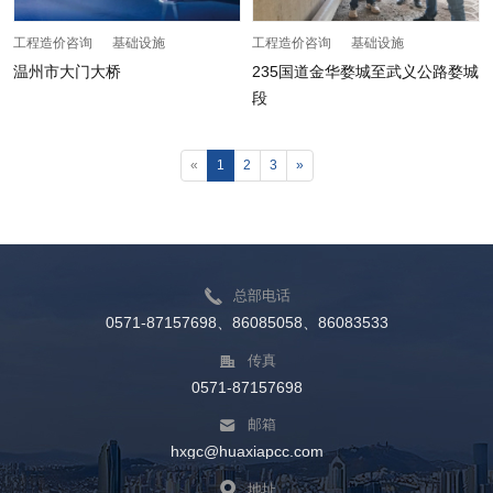
工程造价咨询 基础设施
工程造价咨询 基础设施
温州市大门大桥
235国道金华婺城至武义公路婺城
段
«
1
2
3
»
总部电话
0571-87157698、86085058、86083533
传真
0571-87157698
邮箱
hxgc@huaxiapcc.com
地址