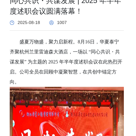
同心共识・共谋发展 | 2025 年半年
度述职会议圆满落幕！
2025-08-18
1007
盛
夏万物盛，聚力启新程。
8月16日，华夏泰宁
齐聚杭州兰里雷迪森大酒店，一场以 “同心共识・共
谋发展” 为主题的 2025 年半年度述职会议在此热烈开
启。公司全员在回顾中凝聚智慧，在共创中锚定方
向。