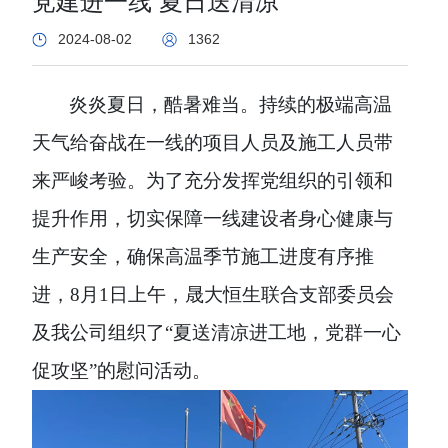
党建进一线 夏日送清凉
2024-08-02
1362
炎炎夏日，酷暑难当。持续的极端高温
天气给奋战在一线的项目人员及施工人员带
来严峻考验。为了
充分发挥党组织的引领和
提升作用，切实保障一线建设者身心健康与
生产
安全，确保高温季节施工进度有序推
进，
8
月
1
日上午，晟大恒生联合支部委员会
及
我公司
组织了
“夏送清凉进工地，党群一心
促攻坚”的慰问活动。